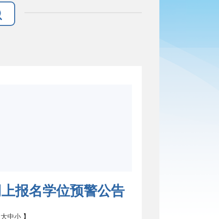
网上报名学位预警公告
：
大
中
小
】