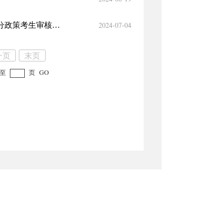
2024-07-04
关于白宇欣等17名符合2024年军人子女高中阶段招生录取优待加分政策考生审核结果的公示
一页
末页
至
页
GO