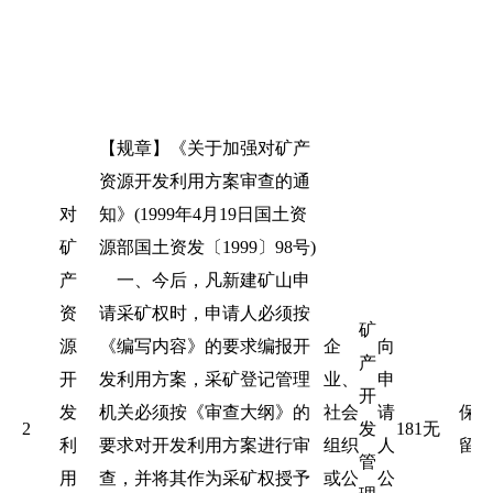
【规章】《关于加强对矿产
资源开发利用方案审查的通
对
知》(1999年4月19日国土资
矿
源部国土资发〔1999〕98号)
产
一、今后，凡新建矿山申
资
请采矿权时，申请人必须按
矿
源
《编写内容》的要求编报开
企
向
产
开
发利用方案，采矿登记管理
业、
申
开
发
机关必须按《审查大纲》的
社会
请
保
2
发
181
无
利
要求对开发利用方案进行审
组织
人
留
管
用
查，并将其作为采矿权授予
或公
公