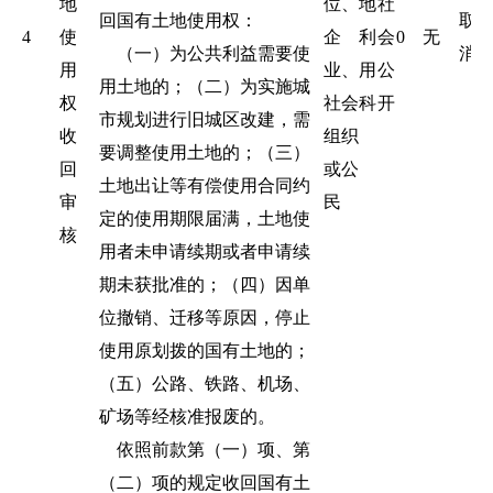
地
位、
地
社
回国有土地使用权：
取
4
使
企
利
会
0
无
（一）为公共利益需要使
消
用
业、
用
公
用土地的；（二）为实施城
权
社会
科
开
市规划进行旧城区改建，需
收
组织
要调整使用土地的；（三）
回
或公
土地出让等有偿使用合同约
审
民
定的使用期限届满，土地使
核
用者未申请续期或者申请续
期未获批准的；（四）因单
位撤销、迁移等原因，停止
使用原划拨的国有土地的；
（五）公路、铁路、机场、
矿场等经核准报废的。
依照前款第（一）项、第
（二）项的规定收回国有土