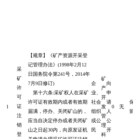
【规章】《矿产资源开采登
记管理办法》(1998年2月12
采
日国务院令第241号，2014年
矿
矿
7月9日修订)
企
向
许
产
第十六条:采矿权人在采矿
业、
申
可
开
许可证有效期内或者有效期
社会
请
保
证
1
发
0
无
届满，停办、关闭矿山的，
组织
人
留
注
管
应当自决定停办或者关闭矿
或公
公
销
理
山之日起30内，向原发证机
民
开
登
科