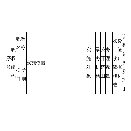
调
职权
收费
整
名称
职
实
承
公
办
（征
意
序
权
施
办
开
理
收）
实施依据
见
号
编
对
机
范
数
依据
项
子
及
码
象
构
围
量
和标
目
项
理
准
由