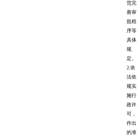
范完
善审
批程
序等
具体
规
定。
2.依
法依
规实
施行
政许
可，
作出
的准