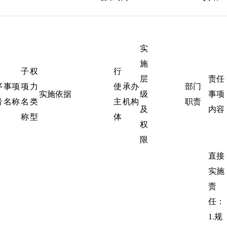
实
施
子
权
行
层
责任
序
事项
项
力
使
承办
部门
实施依据
级
事项
号
名称
名
类
主
机构
职责
及
内容
称
型
体
权
限
直接
实施
责
任：
1.规