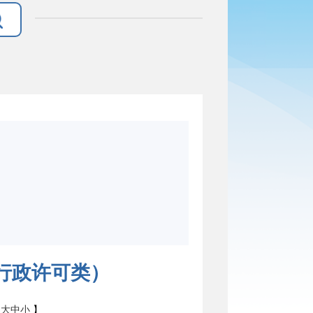
行政许可类）
：
大
中
小
】