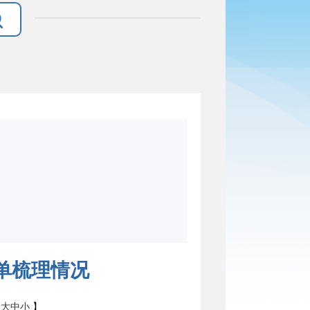
清单梳理情况
：
大
中
小
】