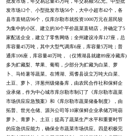
批发市场，年交易总量45万吨，年交易额5亿元。中型批
发市场12个、小型批发市场56个，大中小超市42个，各
县市直销店96个，仅库尔勒市就投资1000万元在居民较
为集中的小区、建立的30个平价蔬菜直销店，并确定了5
家配送企业，建立了零售网络；全州建设冷库127座，总
库容量45万吨，其中大型气调库6座，库容量5万吨；普
通库106座，库容量40万吨，（仅博湖县就建89座冷藏库)
多为贮藏梨、苹果、葡萄，少部分为贮藏为白菜、萝
卜、马铃薯等蔬菜。在博湖、焉耆县设立万吨大白菜、
土豆、萝卜、洋葱州级储备库，由农民合作社和保鲜企
业承储，作为中心城市库尔勒市制订了《库尔勒市蔬菜
市场供应应急预案》和《库尔勒市蔬菜储备制度》，由
拓普、世光仓储、源兴公司等10家保鲜企业承储万吨葫
萝卜、青萝卜、土豆；提高了蔬菜生产水平和重要时节
的应急供应能力，确保全市蔬菜市场供应。四是积极完