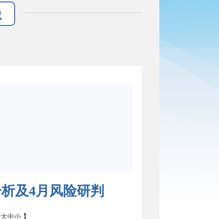
分析及4月风险研判
：
大
中
小
】