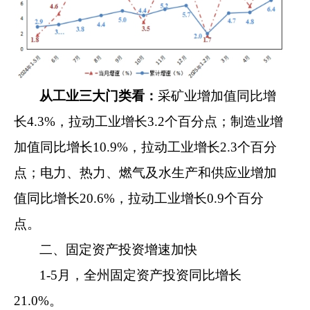
从
工业三大门类
看：
采矿业增加
值
同比
增
长
4.3
%
，
拉动
工业
增长
3.2
个百分点；制造业增
加值
同比增长
10.9
%
，
拉动
工业
增长
2.
3
个百分
点
；
电力、热力、燃气及水生产和供应业增加
值
同比
增长
20.6
%
，拉动工业增长
0.9
个百分
点。
二、固定资产投资增速加快
1-5
月
，全州固定资产投资同比增长
21.0
%
。