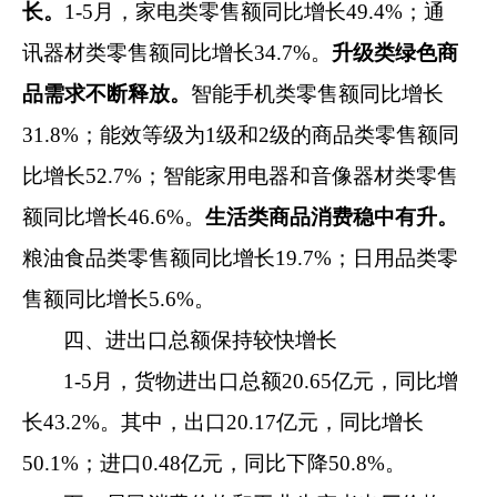
长。
1-
5
月
，
家电类零售额同比增长
49.4
%
；通
讯器材类零售额同比增长
3
4.7
%
。
升级类绿色商
品
需求不断释放
。
智能手机类
零售额同比增长
3
1.8
%
；能效等级为
1
级和
2
级的商品
类
零售额同
比增长
52.7
%
；智能家用电器和音像器材
类
零售
额同比增长
46.6
%
。
生活类商品
消费稳中有升。
粮油食品类零售额同比增长
19.7
%
；日用品类零
售额同比
增长
5.6
%
。
四、
进出口总额
保持较快增长
1-
5
月，
货物进出口总额
20.65
亿元，同比
增
长
43.2
%
。其中，出口
20.17
亿元，同比
增长
50.1
%
；进口
0.48
亿元，同比下降
50.8
%
。