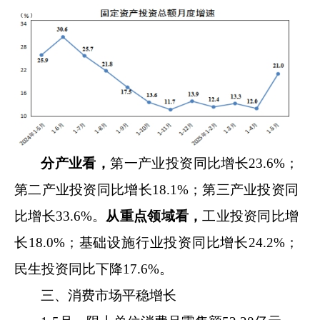
分
产业
看，
第
一产
业
投资同比增长
23.6
%
；
第
二产
业投资
同比增长
18.1
%
；
第
三产
业
投资
同
比增长
33.6
%
。
从重点领域
看，
工业投资同比增
长
18.0%
；
基础设施
行业
投资同比
增长
24.2%
；
民生
投资同比下降
17.6
%
。
三、消费市场平稳增长