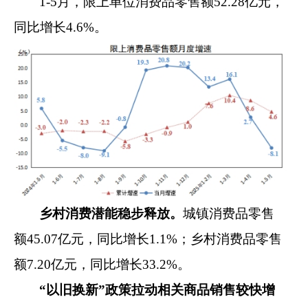
1-5
月，限
上单位消费品
零售额
52.28
亿元，
同比增长
4.6%
。
乡村消费潜能稳步释放。
城镇消费品零售
额
45.07
亿元，
同比
增长
1.1
%
；乡村消费品零售
额
7.20
亿元，
同比
增长
33.2
%
。
“以旧换新”政策拉动相关商品销售较快增