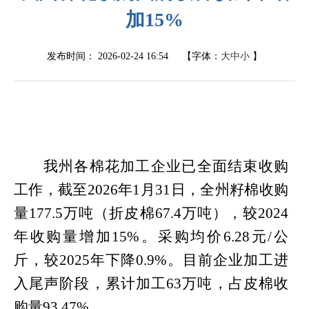
加15%
发布时间：
2026-02-24 16:54
【字体：
大
中
小
】
我州各棉花加工企业已全面结束收购
工作，截至
2026年1月31日，
全州籽棉收购
量
177.5
万吨（折皮棉
67.4
万吨），较
2024
年收购量增加
15%
。采购均价
6.28
元
/
公
斤，较
2025
年下降
0.9%
。目前企业加工进
入尾声阶段，累计加工
63
万吨，占皮棉收
购量
93.47%
。