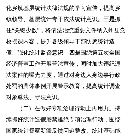
化乡镇基层统计法律法规的学习宣传，提高乡
镇领导、基层统计专干依法统计意识。
三是
抓
住“关键少数
”
，将依法治统重要文件纳入州县党
校授课内容，提升各级领导干部
防惩统计造
假
、强化统计监督意识
。
四是
围绕第五次全国
经济普查工作开展普法宣传，同时加大违纪违
法案件的曝光力度，
通过对身边人身边事行政
处罚的具体事例
开展警示教育
，提高统计调查
对象尊法、守法意识。
（二）
在做好专项治理行动上再用力
。
持
续抓好统计造假屡禁难绝专项治理行动，围绕
国家统计督察
新疆
反馈问题整改、统计基础能