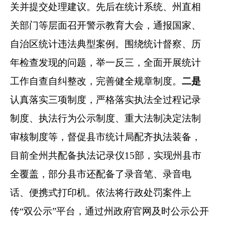
关并提交处理建议。先后在统计系统、州直相
关部门等层面召开警示教育大会，通报国家、
自治区统计违法典型案例
。
围绕
统计督察、历
年检查发现
的问题，举一反三，全面开展统计
工作自查自纠
整改
，完善健全规章制度
。
二是
认真落实三项制度，严格落实
执法全过程记录
制度、执法行为公示制度、重大法制决定法制
审核制度等，督促县市统计局配齐
执法装备，
目前全州共配备执法记录仪
15
部，实现州县市
全覆盖，部分县市还配备了录音笔、录音电
话、便携式打印机
。
依法将行政处罚案件上
传
“双公示”平台，
通过州政府官网及时公示公开