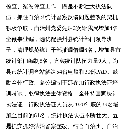
检查、案卷评查工作。
四是
不断壮大执法队
伍，抓住自治区统计督察反馈问题整改的契机
积极争取，
自治州党委先后
2
次给我局增加
4
名
全额事业编，
选优配强州县统计部门领导班
子，清理规范统计干部抽调借调
6
名，增加县市
统计部门编制
5
名，充实统计队伍力量
9
人，为
县市统计调查站解决
54
台电脑和
30
部
PAD
。
鼓
励
全州
行政、参公编制干部参加
行政
执法证培
训考试，取得执法主体资格
，全州持国家统计
执法证、行政执法证人员从
2020
年底的
39
名增
加至目前的
61
名，统计执法队伍不断壮大。
五
是
抓实抓好法治督察整改。结合自治州、自治