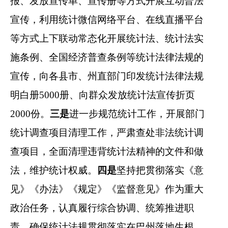
报、发放宣传单、宣传册等方式开展互动普法
宣传，利用统计微信网络平台
、在线直播平台
等方式
上下联动
常态化
开展统计法、统计法实
施条例、
全国经济普查条例
等统计法律法规的
宣传，
向各县市、州直部门印发统计法律法规
明白册
5000
册、向群众发放统计法宣传折页
2000
份。
三是
进一步规范统计工作，开展部门
统计调查项目清理工作，严肃查处非法统计调
查项目，全面清理违背统计法精神的文件和做
法，
维护统计权威
。
四是
坚持
把贯彻落实《意
见》《办法》《规定》
《监督意见》
作为重大
政治任务，认真履行综合协调、统筹推进职
责，
确保统计法规贯彻落实
在巴州落地生根
。