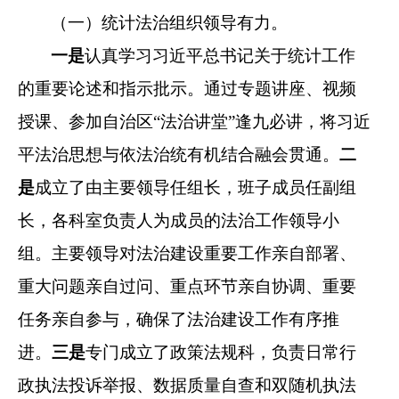
（一）
统计法治
组织领导
有力
。
一是
认真
学习习近平总书记关于统计工作
的重要论述
和指示批示。
通过专题讲座、视频
授课
、
参加自治区
“
法治讲堂
”
逢九
必
讲
，将习近
平法治思想与依法治统有机结合融会贯通。
二
是
成立了由
主要领导
任组长，
班子成员
任副组
长，各科室负责人为成员的法治工作领导小
组。
主要领导
对法
治
建设重要工作亲自部署、
重大问题亲自过问、重点环节亲自协调、重要
任务亲自参与，确保了法
治
建设工作有序推
进。
三是
专门成立了
政策法规科
，
负责日常行
政执法投诉举报、数据质量自查和双随机执法