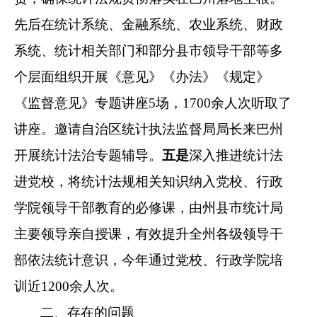
先后在
统计系统、金融系统
、农业系统、财政
系统、
统计相关部门
和部分县市领导干部
等
多
个层面组织开展《意见》《办法》《规定》
《监督意见》
专题讲座
5
场
，
17
00
余人次听取了
讲座
。
邀请自治区统计执法监督局局长来巴州
开展统计法治专题辅导。
五是
深入推进统计法
进党校，
将统计法规
相关
知识纳入党校、行政
学院领导干部教育的必修课
，
由
州
县市统计局
主要领导
亲自
授课，有效提升全州各级领导
干
部
依法统计意识
，今
年通过党校、行政学院培
训近
12
00
余
人
次
。
二、存在的问题