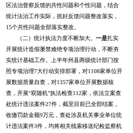
区法治督察
反馈的共性问题和个性问题，结合
统计法治工作实际，抓好反馈问题整改
落实，
15
个共性问题全部落实整改。
（二）
统计
执法力度
不断加大
。
一是
扎实
开展统计造假屡禁难绝专项治理行动，不
断夯
实统计基础工作。上半年州县两级统计部门按
照专项治理
7
大行动安排部署，对
1108
家单位开
展数据质量自查，对
1357
家单位开展数据核
查
，开展
“双随机”执法检查
112
家，依法立案查
处统计违法案件
27
件，
截至目前
已全部结案，
收缴罚款金额
9
万元，查处涉及机关事业单位统
计违法案件
3
件，均将相关线索移送纪检监察机