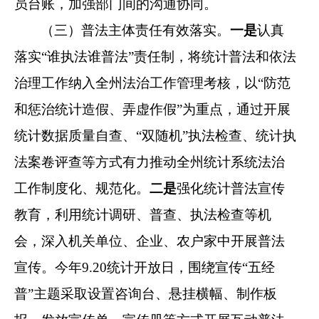
员台账，加强部门间的沟通协同。
（三）普法
主体
责任
有效落实
。
一是
认真
落实
“
谁执法谁普法
”
责任制，将统计普法和依法
治理工作纳入全州法治工作管理考核，以
“
防范
和惩治统计造假、弄虚作假
”
为重点，通过开展
统计数据质量自查、
“
双随机
”
执法检查、统计执
法案卷评查等方式有力推动全州统计系统法治
工作
制度化、
规范化。
二是
强化统计普法宣传
教育，利用统计调研、普查、执法检查等机
会，深入机关单位、企业、农户家中开展普法
宣传。
今年
9.20
统计开放日，
围绕宣传
“五经
普”主题
采取设置咨询台、悬挂横幅、
制作
板