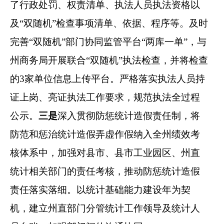
了行政处罚、权责清单、执法人员执法资格以
及
“
双随机
”
检查事项清单、依据、程序等。
及时
完善
“
双随机
”
部门协同监管平台
“两库一单”，与
州商务局开展联合“双随机”执法检查，并将检查
的
3
家单位信息上传平台
。严格
落实
执法人员持
证上岗、亮证执法工作要求，规范执法全过程
公示。
三是
深入贯彻防惩统计造假责任制，将
防范和惩治统计造假弄虚作假纳入全州绩效考
核体系中，加强对县市、县市工业园区、州直
统计相关部门的责任考核，推动防惩统计造假
责任落实落细。以统计基础能力建设年为契
机，建立州直部门分管统计工作领导及统计人