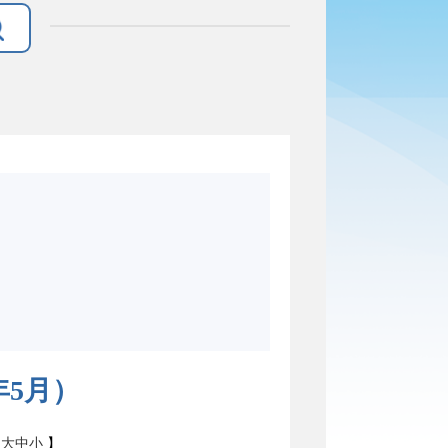
年5月）
：
大
中
小
】