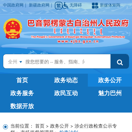
中国政府网
｜
新疆政府网
｜
无障碍
新媒体矩阵
全州
首页
政务动态
政务公开
政务服务
政民互动
魅力巴州
数据开放
当前位置：
首页
>
政务公开
>
涉企行政检查公示专