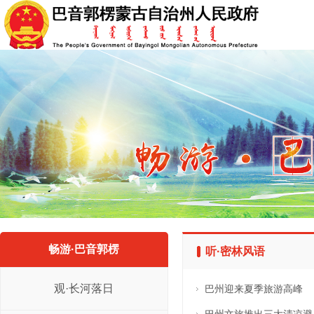
畅游·巴音郭楞
听·密林风语
观·长河落日
巴州迎来夏季旅游高峰