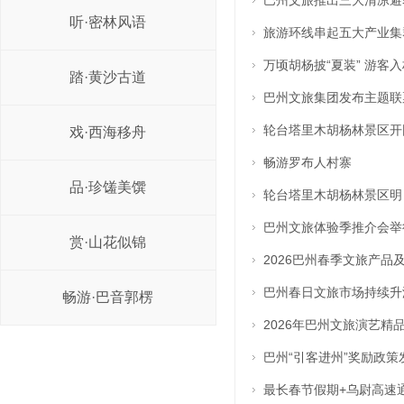
巴州文旅推出三大清凉避
听·密林风语
旅游环线串起五大产业集
万顷胡杨披“夏装” 游客
踏·黄沙古道
巴州文旅集团发布主题联
轮台塔里木胡杨林景区开
戏·西海移舟
畅游罗布人村寨
品·珍馐美馔
轮台塔里木胡杨林景区明
巴州文旅体验季推介会举
赏·山花似锦
2026巴州春季文旅产品
巴州春日文旅市场持续升
畅游·巴音郭楞
2026年巴州文旅演艺精
巴州“引客进州”奖励政策
最长春节假期+乌尉高速