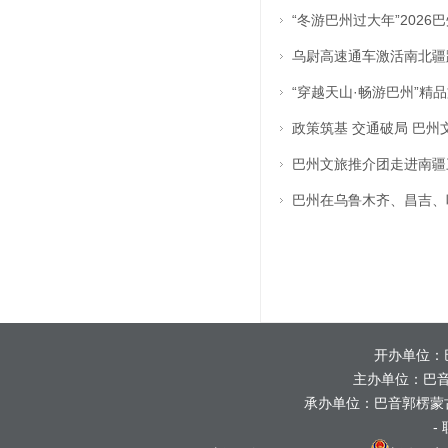
“冬游巴州过大年”202
乌尉高速通车激活南北疆
“穿越天山·畅游巴州”精
政策筑基 交通破局 巴
巴州文旅推介团走进南疆
巴州在乌鲁木齐、昌吉、
开办单位：
主办单位：巴
承办单位：巴音郭楞蒙
-