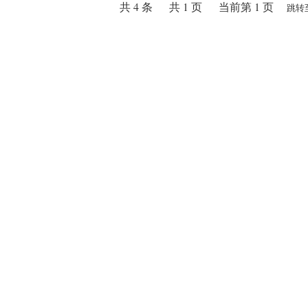
共 4 条
共 1 页
当前第 1 页
跳转