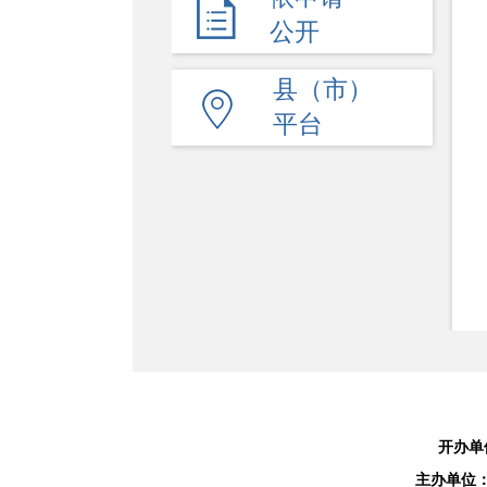
行政许可和其他对外管
公开
理服务
县（市）
行政处罚⁄行政强制
平台
财政信息公开
行政事业性收费
涉企收费
政府采购
提案议案
31个领域政务公开事项
重点领域信息公开
开办单
法治政府建设年度报告
主办单位